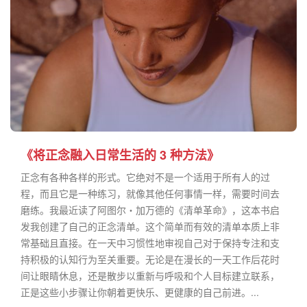
《将正念融入日常生活的 3 种方法》
正念有各种各样的形式。它绝对不是一个适用于所有人的过
程，而且它是一种练习，就像其他任何事情一样，需要时间去
磨练。我最近读了阿图尔・加万德的《清单革命》，这本书启
发我创建了自己的正念清单。这个简单而有效的清单本质上非
常基础且直接。在一天中习惯性地审视自己对于保持专注和支
持积极的认知行为至关重要。无论是在漫长的一天工作后花时
间让眼睛休息，还是散步以重新与呼吸和个人目标建立联系，
正是这些小步骤让你朝着更快乐、更健康的自己前进。...