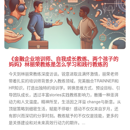
《金融企业培训师、自我成长教练、两个孩子的
妈妈》林丽荣教练是怎么学习和践行教练的
今天到林丽荣教练深度访谈。锐意进取且满怀激情，丽荣老师
带着扎实的培训师背景步入教练领域，完美融合TRAINNER和
HR知识，打造出独特的培训学。转换思维方式、预设目标、引
导团队成长，透过丰富stories实践教练影响力，散播一种澎湃
动力和人文温度。精神所至，生活因之洋溢 change与新意。从
顶层策略到细密生活，赋能不停歇！感动不仅仅来自岁月，还
有即兴而深切的分享时刻。教练赋予的不仅仅是技能，更多的
是关係建设和对未来高效行动力的期许。...