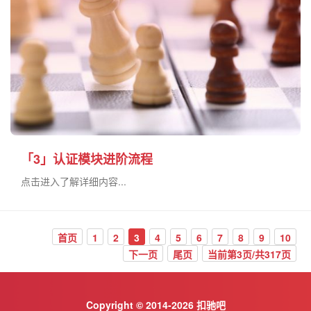
「3」认证模块进阶流程
点击进入了解详细内容...
首页
1
2
3
4
5
6
7
8
9
10
下一页
尾页
当前第3页/共317页
Copyright © 2014-2026 扣驰吧