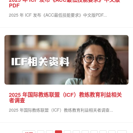
PDF
2025 年 ICF 发布《ACC最低技能要求》中文版PDF...
2025 年国际教练联盟（ICF）教练教育利益相关
者调查
2025 年国际教练联盟（ICF）教练教育利益相关者调查...