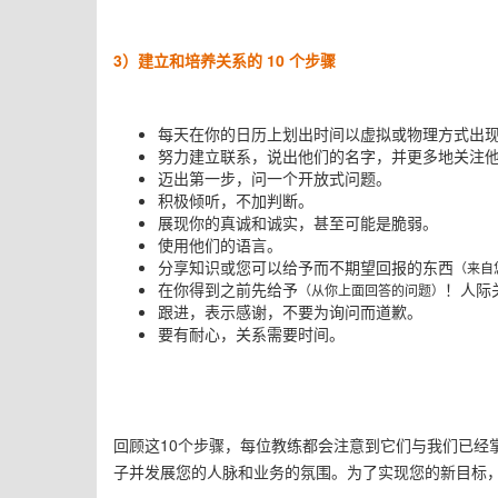
3
）建立和培养关系的
10
个步骤
每天在你的日历上划出时间以虚拟或物理方式出
努力建立联系，说出他们的名字，并更多地关注
迈出第一步，问一个开放式问题。
积极倾听，不加判断。
展现你的真诚和诚实，甚至可能是脆弱。
使用他们的语言。
分享知识或您可以给予而不期望回报的东西
（来自
在你得到之前先给予
！
人际
（从你上面回答的问题）
跟进，表示感谢，不要为询问而道歉。
要有耐心，
关系需要时间。
回顾这
10
个步骤，每位教练都会注意到它们与我们已经
子并发展您的人脉和业务的氛围。
为了实现您的新目标