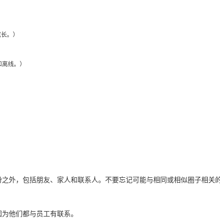
成长。）
和离线。）
份之外，包括朋友、家人和联系人。
不要忘记可能与相同或相似圈子相关
因为他们都与员工有联系。