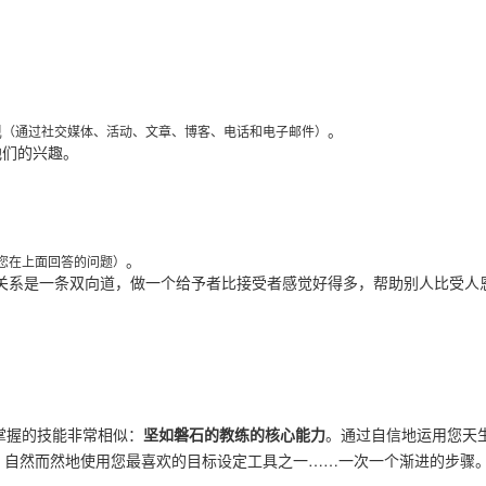
现
。
（通过社交媒体、活动、文章、博客、电话和电子邮件）
他们的兴趣。
。
您在上面回答的问题）
关系是一条双向道，
做一个给予者比接受者感觉好得多，帮助别人比受人
掌握的技能非常相似：
坚如磐石的教练的
核
心能力
。
通过自信地运用您天
，自然而然地使用您最喜欢的
目标设
定
工具
之一
……
一次一个渐进的步骤