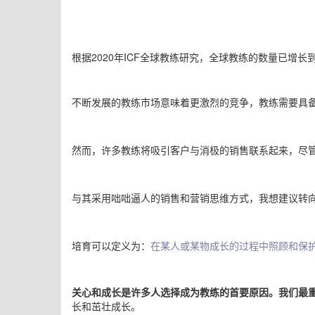
根据
2020年ICF全球教练研究
，全球教练的数量已增长到惊
不断发展的教练市场意味着更激烈的竞争，教练需要具
然而，许多教练将
吸引客户
与消极的销售联系起来，尽
与其采用咄咄逼人的销售和营销思维方式，我想建议转
培育可以定义为：
在某人或某物成长的过程中照顾和保
关心和成长是许多人选择成为教练的首要原因
。
我们最
长和茁壮成长
。