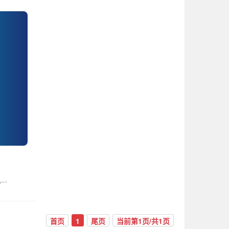
..
首页
1
尾页
当前第1页/共1页