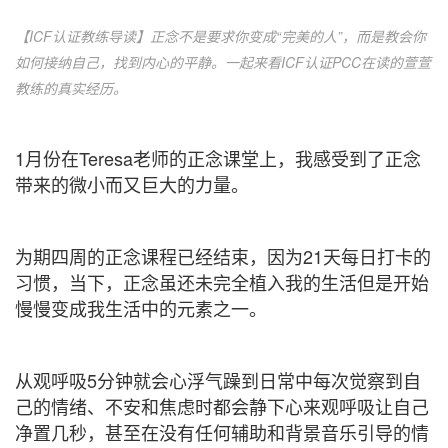
【
ICF认证教练导读
】正念不是要求你变成“完美的人”，而是教会你
如何接纳自己，找到内心的平静。一起来看ICF认证PCC在读的萱萱
教练的真实经历。
1
月份在
Teresa
老师的正念课堂上，我感受到了正念
带来的微小而又巨大的力量。
为期四周的正念课程已经结束，因为
21
天每日打卡的
习惯，当下，正念虽还未完全植入我的生活但是开始
慢慢变成我生活中的元素之一。
从观呼吸
5
分钟就会心浮气躁到日常中每次觉察到自
己的情绪、不安和焦虑时都会静下心来观呼吸让自己
净置几秒，甚至在没有任何辅助和背景音乐引导的情