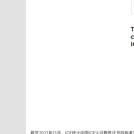
截至2021年11月，ICF统计中国ICF认证教练证书持有者1