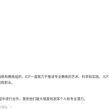
球教练和教练组织，ICF一直致力于推进专业教练的艺术、科学和实践。
I
教练职业。
过程中进行合作，激发他们最大限度地发挥个人和专业潜力。
生变化。）