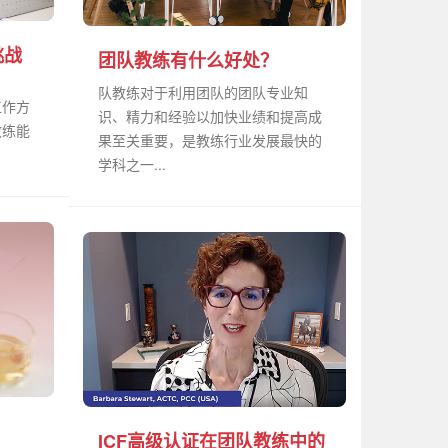
挑战
团队教练有什么好处？
队教练对于利用团队的团队专业知
工作方
识、精力和经验以加快业绩和提高成
教练能
果至关重要，是教练行业发展最快的
学科之一...
ICF高级认证在团队教练中的