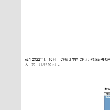
截至2022年1月10日，ICF统计中国ICF认证教练证书持
人
（较
上
月增加0人）
。