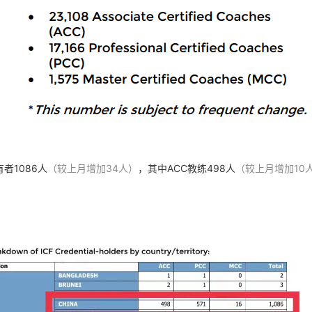
有者1086人
（较上月增加34人）
，其中ACC教练498人
（较
上
月增加10