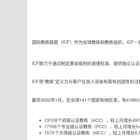
国际教练联盟（ICF）作为全球教练和教练组织，ICF
ICF致力于通过制定黄金级别的道德标准、提供独立认
ICF将“教练”定义为与客户在发人深省和富有创造性的
截至2022年1月，在全球141个国家和地区里，有418
23108
个
初级认证教练（ACC），较上月增长49
17166
个
专业级认证教练（PCC），较
上
月增长5
1575
个
大师级认证教练（MCC），较
上
月增长6