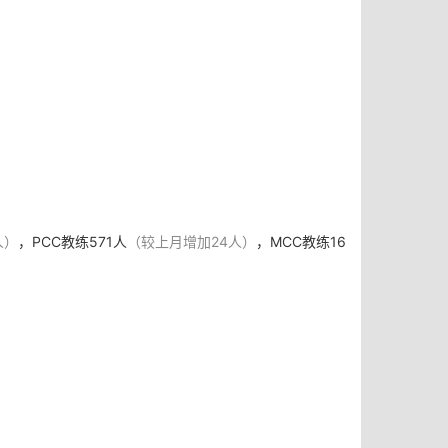
人）
，PCC教练571人
（较
上
月增加24人）
，MCC教练16