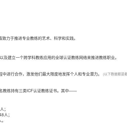
一直致力于推进专业教练的艺术、科学和实践。
证以及建立一个跨学科教练应用的全球认证教练网络来推进教练职业。
过程中进行合作，激发他们最大限度地发挥个人和专业潜力。
(以下数据都是
60名教练持有三类ICF认证教练证书。其中——
1人；
48人；
人。