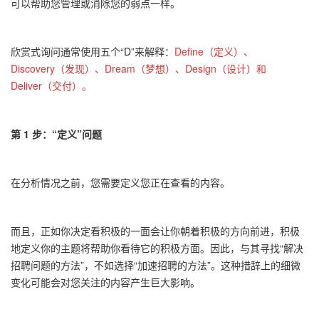
可以帮助您管理或消除您的弱点一样。
欣赏式询问通常使用五个“
D”
来解释
：
Define
（
定义）、
Discovery
（
发现）、
Dream
（
梦想）、
Design
（
设计）和
Deliver
（
交付）
。
第
1
步：
“
定义
”
问题
在分析情况之前，您需要定义您正在查看的内容。
而且，正如你决定看积极的一面会让你朝着积极的方向前进，积极
地定义你的主题将帮助你看待它的积极方面。因此，与其寻找
“
解决
招聘问题的方法
”
，不如选择
“
加速招聘的方法
”
。这种措辞上的细微
变化可能会对您关注的内容产生巨大影响。