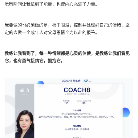
觉察瞬间让我拿到了能量，也使内心充满了力量。
我要做的也必须做的是，擦干眼泪，控制并处理好自己的情绪，坚
定的去做一个成年人对父母恩情全力以赴的报答。
教练让我看到了，每一种情绪都是心灵的信使，是教练让我们看见
它，也有勇气接纳它，拥抱它。