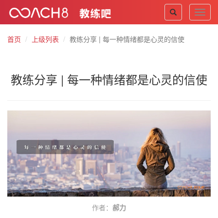
Toggl
navig
首页
上级列表
教练分享 | 每一种情绪都是心灵的信使
教练分享 | 每一种情绪都是心灵的信使
作者：
郝力