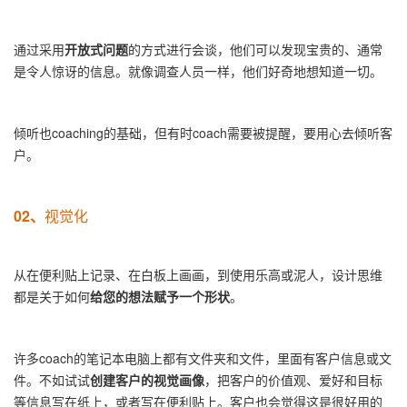
通
过采用
开放式问题
的方式进行会谈，他们可以发现宝贵的、通常
是令人惊讶的信息。
就像调查人员一样，他们好奇地想知道一切。
倾听也
coaching
的基础，但有时
coach
需要被提醒，要用心去倾听客
户。
02、
视觉化
从在便利贴上记录、在白板上画画，到使用乐高或泥人，设计思维
都是关于如何
给您的想法赋予一个形状
。
许多coach的笔记本电脑上都有文件夹和文件，里面有客户信息或文
件。不如试试
创建客户的视觉画像
，把客户的价值观、爱好和目标
等信息写在纸上，或者写在便利贴上。客户也会觉得这是很好用的