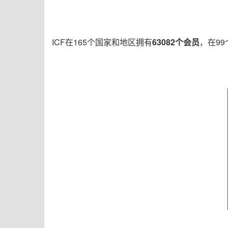
ICF在165个国家和地区拥有
63082个会员
，在9