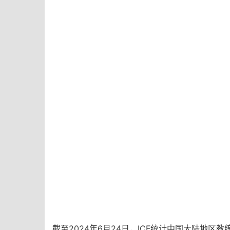
截
至2024年
6
月24
日，ICF统计中国大陆地区教练