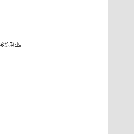
进教练职业。
。
——