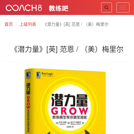
Toggl
navig
首页
上级列表
《潜力量》[英] 范恩 / （美）梅里尔
《潜力量》[英] 范恩 / （美）梅里尔