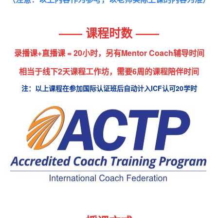
—— 课
程时数 ——
录播课+直播课 =
20
小时，另有Mentor Coach辅导时间
相当于线下
2
天课程工作坊，需要
6
周的课程陪伴时间
注：以上课程在参加国际认证班后自动计入ICF认可20学时