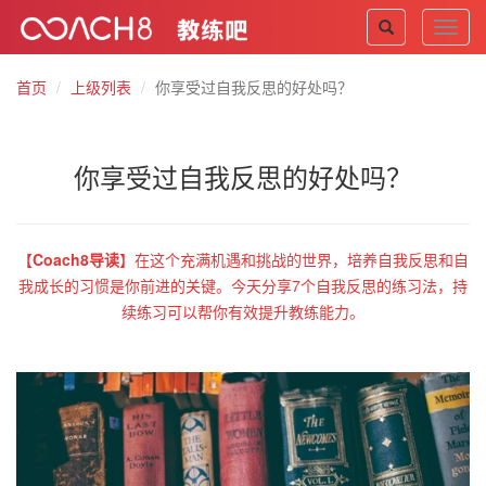
Toggl
navig
首页
上级列表
你享受过自我反思的好处吗？
你享受过自我反思的好处吗？
【
Coach8导读
】
在这个充满机遇和挑战的世界，培养自我反思和自
我成长的习惯是你前进的关键。今天分享7个自我反思的练习法，持
续练习可以帮你有效提升教练能力。