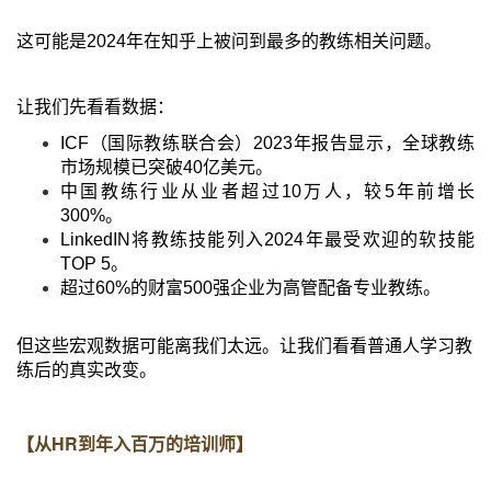
这可能是
2024
年在知乎上被问到最多的教练相关问题。
让我们先看看数据：
ICF
（国际教练联合会）
2023
年报告显示，全球教练
市场规模已突破
40
亿美元。
中国教练行业从业者超过
10
万人，较
5
年前增长
300%。
LinkedIN
将教练技能列入
2024
年最受欢迎的软技能
TOP 5。
超过
60%
的财富
500
强企业为高管配备专业教练。
但这些宏观数据可能离我们太远。
让我们看看普通人学习教
练后的真实改变。
【
从HR到年入百万的培训师
】