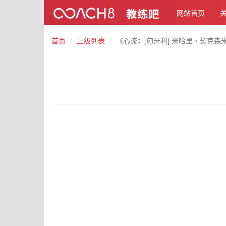
网站首页
首页
上级列表
《心流》[匈牙利] 米哈里・契克森