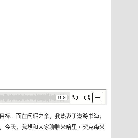
实现目标。而在闲暇之余，我热衷于遨游书海，
，今天，我想和大家聊聊米哈里・契克森米