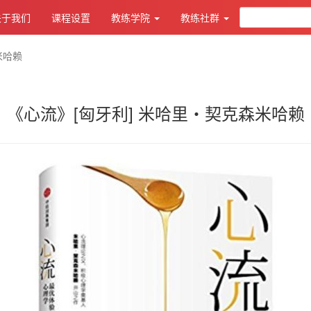
关于我们
课程设置
教练学院
教练社群
米哈赖
《心流》[匈牙利] 米哈里・契克森米哈赖