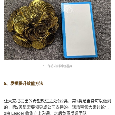
*工作坊内训活动道具
5、发掘提升效能方法
让大家把提出的希望改进之处分
2
类，第
1
类是自身可以做到
的，第
2
类是需要领导或公司支持的。现场带领大家讨论
1
，
2
由
Leader
收集向上沟通，之后负责反馈团队。