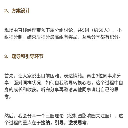
2、方案设计
现场由直线经理带领下属分组讨论，共
5
组（约
50
人），小
组积分制，结束后积分最高组有奖品，互动分享都有积分。
3、疏导和引导环节
首先，让大家说出目前困难，表达情绪。再由
3
位同事来分
享：面对同样状况，如何自我疏导转换心态，这个过程中自
身的成长和收获。听完分享再邀请其他同事说出自己的思
考。
然后，我会分享一个三圈理论（控制圈影响圈关注圈），这
个过程的重点在于
接纳，引导，激发思考
。