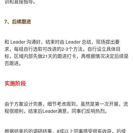
训和直接指导。
7、后续跟进
和 L
eader
沟通好，结束时由
Leader
总结，现场提出要
求，每组自行选取可改进的
2-3
个方法，自行设立具体目
标，区域内部先做
21
天的跟进打卡，再根据情况决定后续是
否跟进。
实施阶段
由于方案设计完善，细节考虑周到，虽然是第一次开展，流
程很顺利，结束后
Leader
满意，同事们反响热烈。
根据结束后的调研结果，
8
成以上同事感受很有收获，后续