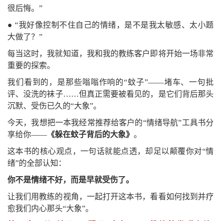
很后悔。”
●
“我好像控制不住自己的情绪，是不是我太敏感、太小题
大做了？”
每当这时，我就知道，我和我的教练客户即将开始一场非常
重要的探索。
我们看到的，是那些嗡嗡作响的“蚊子”——堵车、一句批
评、没洗的袜子……但真正需要被看见的，是它们背后那头
沉默、受伤已久的“大象”。
今天，我想把一本我经常推荐给客户的“情绪导航”工具书分
享给你——
《躲在蚊子背后的大象》
。
这本书的核心观点，一句话就能点透，却足以颠覆你对“情
绪”的全部认知：
你不是情绪不好，而是早就受伤了。
让我们用教练的视角，一起打开这本书，看看如何找到并疗
愈我们内心那头“大象”。