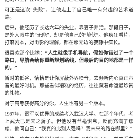
可正是这次“失败”，让他走上了自己唯一有兴趣的艺术道
路。
后来，他经历了长达六年的失业，靠妻子养活。那段日子，
是外人眼中的“无能”，却是他自己的“蛰伏”。他疯狂看片，
打磨剧本，对电影的理解，都在那无边的寂静中疯长。
很喜欢那个比喻：
“人生就像手机导航，假如你错过了一个
路口，导航会给你重新规划路线，但最后的目的地都是一样
的。”
暂时的低谷，恰恰是让你屏蔽外界噪音，去倾听内心真正声
音的最好时机。那些看似糟糕的经历，往往藏着命运最珍贵
的礼物。
对于
高考
获得
高分的你，
人生
也有
另一个版本。
1987年，雷军以优异的成绩考入武汉大学。在那个年代，考
上武大已是天之骄子。但他没有丝毫懈怠，反而充满了焦
虑。他问自己：“我真的比别人强吗？我未来的路在哪里？”