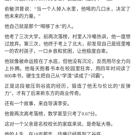
俞敏洪曾说：“当一个人掉入水里，他喝的几口水，决定了
他未来的力量。”
他自己就是那个“喝够了水”的人。
他考了三次大学。前两次落榜，村里人冷嘲热讽，他一度想
过放弃。第三次，他终于考上了北大，却发现自己是班里唯
一的农村孩子，一口乡音和贫困，让他极度自卑。
他就像被命运按在了水底，但他没有沉沦，反而用尽全力向
上扑腾。他每天抱着书本在校园里狂奔，用四年时间读了
800本书，硬生生把自己从“学渣”读成了“词霸”。
正是这段被压到谷底的经历，锻造了他无与伦比的“反弹
力”，才有了后来新东方的商业传奇。
还有一个故事，来自导演李安。
他曾两次高考落榜，数学甚至只考了0.67分。
这对一个父亲是名校校长的家庭来说，是奇耻大辱。
他的人生，在18岁那年，仿佛已经跌到了谷底。