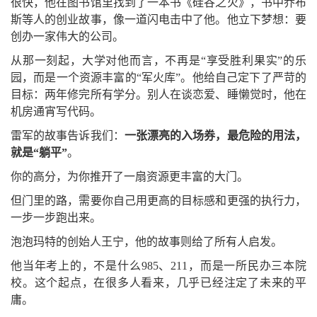
很快，他在图书馆里找到了一本书《硅谷之火》，书中乔布
斯等人的创业故事，像一道闪电击中了他。他立下梦想：要
创办一家伟大的公司。
从那一刻起，大学对他而言，不再是“享受胜利果实”的乐
园，而是一个资源丰富的“军火库”。他给自己定下了严苛的
目标：两年修完所有学分。别人在谈恋爱、睡懒觉时，他在
机房通宵写代码。
雷军的故事告诉我们：
一张漂亮的入场券，最危险的用法，
就是“躺平”
。
你的高分，为你推开了一扇资源更丰富的大门。
但门里的路，需要你自己用更高的目标感和更强的执行力，
一步一步跑出来。
泡泡玛特的创始人王宁，他的故事则给了所有人启发。
他当年考上的，不是什么985、211，而是一所民办三本院
校。这个起点，在很多人看来，几乎已经注定了未来的平
庸。