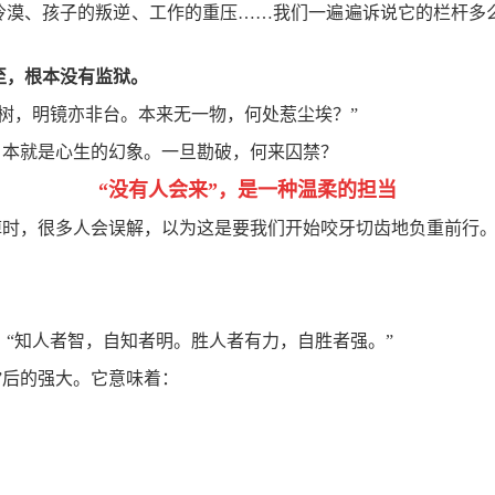
的冷漠、孩子的叛逆、工作的重压……我们一遍遍诉说它的栏杆多
至，根本没有监狱。
树，明镜亦非台。本来无一物，何处惹尘埃？”
”，本就是心生的幻象。一旦勘破，何来囚禁？
“没有人会来”，是一种温柔的担当
破掉时，很多人会误解，以为这是要我们开始咬牙切齿地负重前行
“知人者智，自知者明。胜人者有力，自胜者强。”
”后的强大。它意味着：