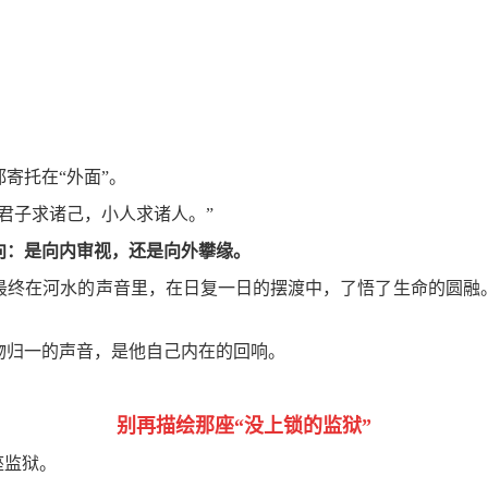
寄托在“外面”。
君子求诸己，小人求诸人。”
向：是向内审视，还是向外攀缘。
最终在河水的声音里，在日复一日的摆渡中，了悟了生命的圆融
物归一的声音，是他自己内在的回响。
。
别再描绘那座“没上锁的监狱”
座监狱。