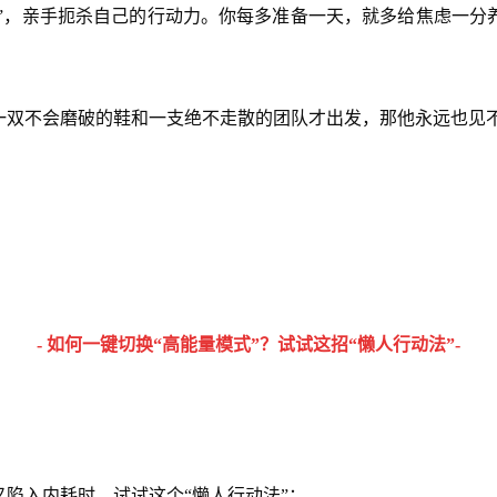
犹豫”，亲手扼杀自己的行动力。你每多准备一天，就多给焦虑一分
一双不会磨破的鞋和一支绝不走散的团队才出发，那他永远也见
- 如何一键切换“高能量模式”？试试这招“懒人行动法”-
陷入内耗时，试试这个“懒人行动法”：