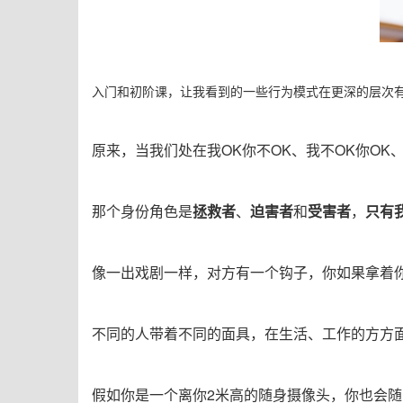
入门和初阶课，让我看到的一些行为模式在更深的层次
原来，当我们处在我OK你不OK、我不OK你O
那个身份角色是
拯救者
、
迫害者
和
受害者
，
只有
像一出戏剧一样，对方有一个钩子，你如果拿着
不同的人带着不同的面具，在生活、工作的方方
假如你是一个离你2米高的随
身摄像头，你也会随