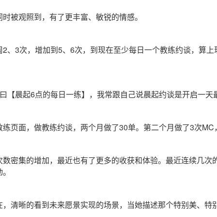
同时被观照到，有了更丰富、敏锐的情感。
2、3次，增加到5、6次，到现在至少每日一个教练约谈，算
名曰【晨起6点的每日一练】，我常跟自己说晨起约谈是开启一天
练页面，做教练约谈，两个月做了30单。第二个月做了3次MC，
次数密集的增加，最近也有了更多的收获和体验。
最近连续几次
动。
在，清晰的看到未来愿景实现的场景，当她描述那个特别美、特