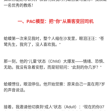
一名优秀的教练！
一、PAC模型：把“你”从乘客变回司机
蛤蟆第一次来见我时，整个人缩在沙发里，眼泪汪汪：“苍
鹭先生，我完了，没人喜欢我。”
那一刻，他的“儿童”状态（Child）大爆发——情绪、恐惧、
无助。我没有急着安慰，而是轻轻问：“此刻的你几岁？”
蛤蟆愣住，眼泪停住。他开始觉察：原来自己一直在用7岁
的声音说话。
接着，我邀请他切换到“成人”状态（Adult）：“现在的你37