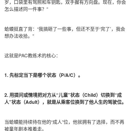
岁，口袋里有驾照和车钥匙，双手握有方向盘。现在，你会
怎么描述同一件事？”
蛤蟆挺直了背：“我搞砸了一些事，但还不至于‘完了
’，我会
想办法收拾。”
这就是PAC教练术的核心：
1. 先标定当下是哪个状态（P/A/C）。
2. 用提问或情境把对方从“儿童”状态（Child）切换到“成
人”状态（Adult），就是从乘客位换到了他人生的驾驶位。
当蛤蟆能持续待在他的“成人”位，他就拥有了选择，而不再
被童年剧本推着走。