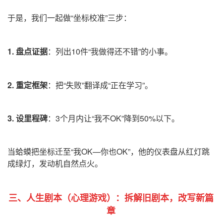
于是，我们一起做“坐标校准”三步：
1. 盘点证据
：列出10件“我做得还不错”的小事。
2. 重定框架
：把“失败”翻译成“正在学习”。
3. 设里程碑
：3个月内让“我不OK”降到50%以下。
当蛤蟆把坐标迁至“我OK—你也OK”，他的仪表盘从红灯跳
成绿灯，发动机自然点火。
三、人生剧本（心理游戏）：拆解旧剧本，改写新篇
章