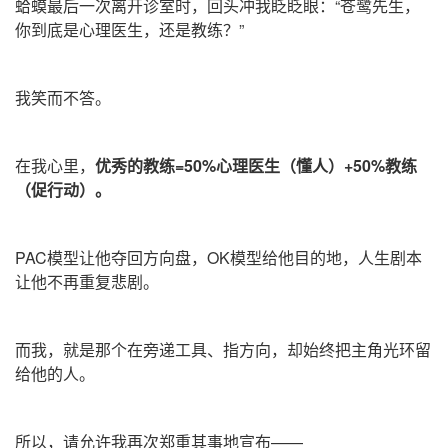
蛤蟆最后一次离开诊室时，回头冲我眨眨眼：“苍鹭先生，
你到底是心理医生，还是教练？”
我笑而不答。
在我心里，
优秀的教练=50%心理医生（懂人）+50%教练
（促行动）。
PAC模型让他夺回方向盘，OK模型给他目的地，人生剧本
让他不再重复悲剧。
而我，就是那个在旁递工具、指方向，却始终把主角光环留
给他的人。
所以，请允许我再次郑重其事地宣布——