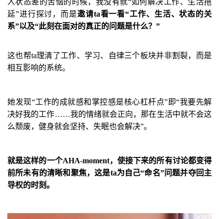
人状态差的苦恼的时候，我没有就
“
如何解决工作、生活拖
延
”
进行探讨，而是
邀请
ta
看一看
“
工作、生活、状态的关
系
”
以及
“
此刻在面对的真正的问题是什么？
”
这也帮
ta
理清了工作、学习、自律三个板块并非割裂，而是
相互影响的系统。
她发现
“
工作的成就感和掌控感是核心杠杆点
”
即
“
我要先解
决好我的工作
……
我的情绪就会正向，那在生活中就不会这
么颓废，健身就会坚持、失眠也会解决
”
。
就是这样的一个
AHA-moment
，使接下来的所有讨论都变得
前所未有的清晰和聚焦，这是
ta
为自己
“
命名
”
问题并夺回主
导权的时刻。