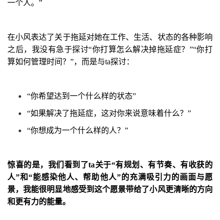
一个人。
”
在小风表达了关于拖延对她在工作、生活、状态的各种影响
之后，我没有急于探讨
“
你打算怎么解决掉拖延症？
”
“
你打
算如何管理时间？
”
，而是与
ta
探讨：
“
你希望达到一个什么样的状态
”
“
如果解决了拖延症，这对你来说意味着什么？
”
“
你想成为一个什么样的人？
”
惊喜的是，我们看到了
ta
关于
“
有规划、有节奏、有收获的
人
”
和
“
能感染他人、帮助他人
”
的充满吸引力的画面与愿
景，我能很明显地感受到这个愿景带给了小风更清晰的方向
和更有力的能量。