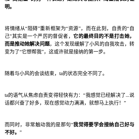
明。
将情绪从
“
阻碍
”
重新框架为
“
资源
”
，而在此刻，自责的
“
自
己
”
其实是一个严厉的督促者，
它的最终目的不是打击她，
而是推动她解决问题
，这个发现缓解了小风的自我攻击，转
变为了
“
它想帮我
”
，这或许就是接纳的第一步。
随着与小风的会谈结束，
ta
的状态完全不同了。
ta
的语气从焦虑自责变得轻快有力：
“
我感觉已经解决了
...
说
话都兴奋了好多，现在感觉动力满满，就想马上执行！
”
而同时，非常触动我的是那句
“
我觉得要学会接纳自己好与
不好。
”