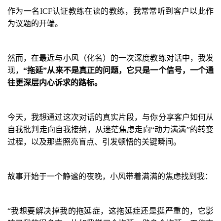
作为一名
ICF
认证教练在读的教练，我常常听到客户以此作
为议题的开端。
然而，在最近与小风
（化名）
的一次深度教练对话中，我发
现，
“
拖延
”
从来不是真正的问题，它只是一个信号，一个通
往更深层内心诉求的路标。
今天，我想通过这次对话的真实片段，与你分享客户如何从
自我批判走向自我接纳，从迷茫焦虑走向
“
动力满满
”
的转变
过程，以及那些照亮盲点、引发顿悟的关键瞬间。
故事开始于一个静谧的夜晚，小风带着满满的焦虑找到我：
“
我想要解决掉我的拖延症，这拖延症还是挺严重的，它影