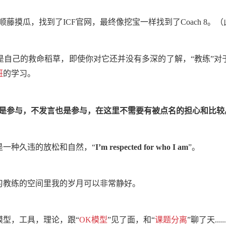
是顺藤摸瓜，找到了
ICF
官网，最终像挖宝一样找到了
Coach 8
。
（
是自己的救命稻草，即使你对它还并没有多深的了解，“教练”对
班
的学习。
是参与，不发言也是参与，在这里不需要有被点名的担心和比较
是一种久违的放松和自然，“
I’m respected for who I am
”。
习教练的空间里我的岁月可以非常静好。
型，工具，理论，跟“
OK模型
”见了面，和“
课题分离
”聊了天.....