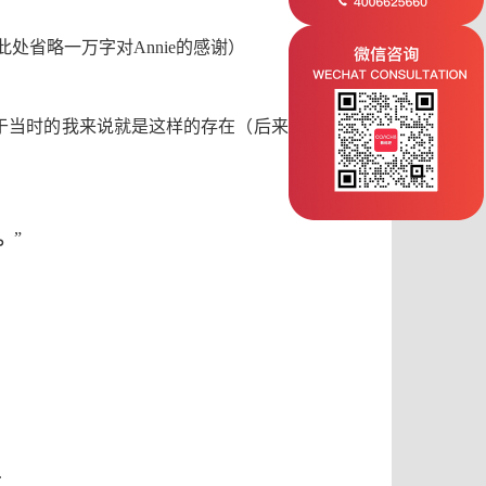
此处省略一万字对
Annie
的感谢）
于当时的我来说就是这样的存在
（后来发现这根稻
。
”
.