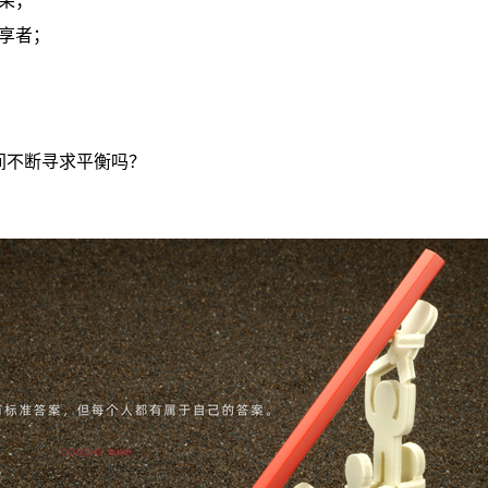
果；
享者；
间不断寻求平衡吗？