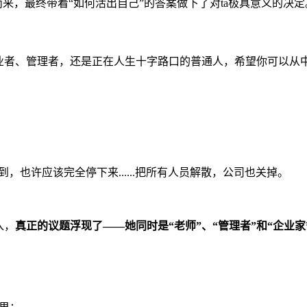
而来，最终带着
“
如何活出自己
”
的答案做下了对
ta
极具意义的决定
业者、管理者，还是正在人生十字路口的普通人，希望你可以从
到，也许应该完全停下来
...
...
把所有人员解散，公司也关掉。
入，
真正的议题浮现了
——
她同时是
“
老师
”
、
“
管理者
”
和
“
企业家