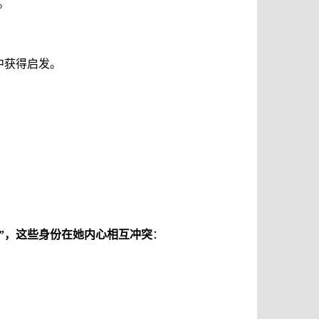
。
中获得启发。
”
，这些身份在她内心相互冲突
：