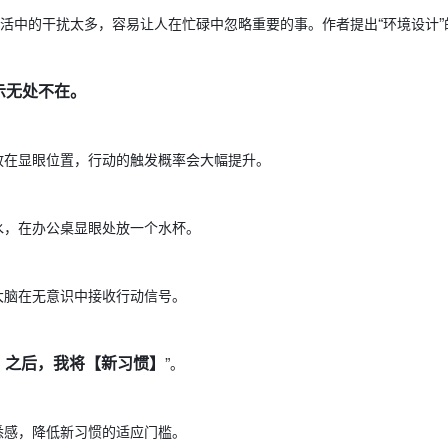
“
”
活中的干扰太多，容易让人在忙碌中忽略重要的事。作者提出
环境设计
示无处不在。
放在显眼位置，行动的触发概率会大幅提升。
水，在办公桌显眼处放一个水杯。
大脑在无意识中接收行动信号。
】之后，我将【新习惯
】
”
。
悉感，降低新习惯的适应门槛。