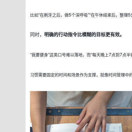
“
5
”“
5
比如
在刷牙之后，做
个深呼吸
在午休结束后，整理
同时，
明确的行动指令比模糊的目标更有效。
“
”
“
7
7
我要健身
这类口号难以落地，而
每天晚上
点到
点半
习惯需要固定的时间和场景作为支撑，就像时间管理中