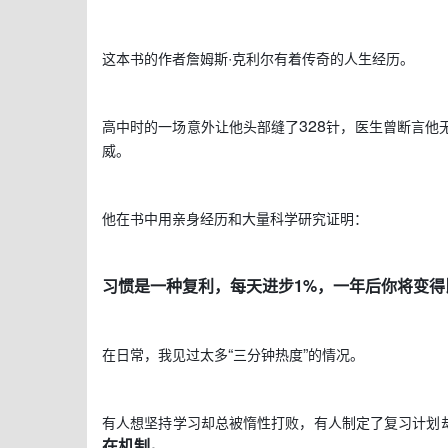
·
这本书的作者詹姆斯
克利尔有着传奇的人生经历。
328
高中时的一场意外让他头部缝了
针，医生曾断言他
威。
他在书中用亲身经历和大量科学研究证明：
习惯是一种复利，每天进步
1%
，一年后你将变得
“
”
在日常，我见过太多
三分钟热度
的情况。
有人想坚持学习却总被惰性打败，有人制定了复习计划
在机制。