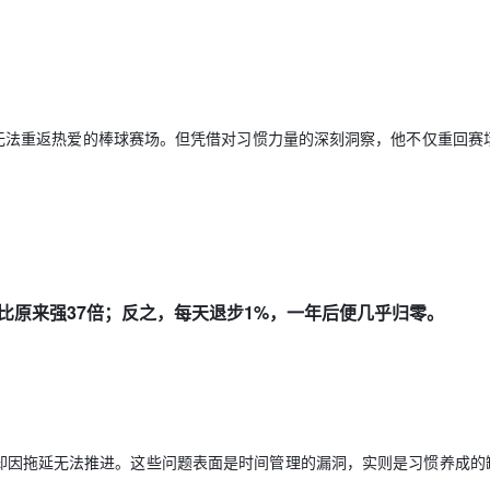
无法重返热爱的棒球赛场。但凭借对习惯力量的深刻洞察，他不仅重回赛
比原来强
37
倍；反之，每天退步
1%
，一年后便几乎归零。
却因拖延无法推进。这些问题表面是时间管理的漏洞，实则是习惯养成的