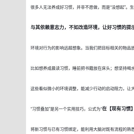
“
”
很多人无法养成好习惯，并非不愿做，而是
没想起
。生
与其依赖意志力，不如改造环境，让好习惯的提
环境对行为的影响远超想象。当我们把目标相关的物品
比如想养成晨读习惯，睡前把书籍放在床头；想坚持喝
这些看似微小的环境调整，能减少行动的启动阻力，让
“
”
“
在【
现有习惯
习惯叠加
是另一个实用技巧，公式为
将新习惯与已有习惯绑定，能利用大脑对既有流程的熟