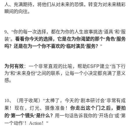
人、充满期待，将他们从对未来的恐惧，转变为对未来精彩
瞬间的向往。
9、
“你的每一次选择，都在为你的人生故事挑选‘道具’和‘服
装’。
看看你今天的选择，它是在为你渴望的那个‘角色’服务
吗？还是在为一个你不喜欢的‘临时演员’服务？
”
为何有效
：一个非常直观的比喻，帮助ESFP建立“当下行
为”和“未来身份”之间的联系，让每一个小决定都充满了意义
感。
10、
（用于收尾）
“太棒了，今天的‘剧本研讨会’非常有成
果！
现在，灯光、摄像准备！
你走出这个门之后，要拍
的‘第一个镜头’是什么？
用一句话告诉我你的‘开场白’或‘第
一个动作’！Action！
”