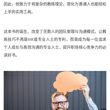
因此，他致力于将复杂的
教练
理论，简化为普通人也能轻松
上手的实用工具。
这本书的诞生，改变了无数人的
团队管理
与
沟通
模式，让
教
练
技巧不再是
HR
或专业人士的专利，而是成为每一位追求
个人成长
与
高效沟通
的专业人士，提升
职场
核心竞争力的
必
读好书
。