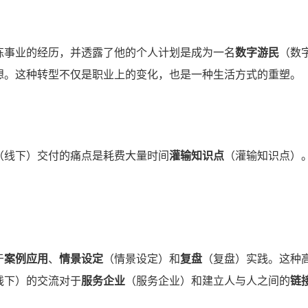
练事业的经历，并透露了他的个人计划是成为一名
数字游民
（数
想。这种转型不仅是职业上的变化，也是一种生活方式的重塑。
（线下）交付的痛点是耗费大量时间
灌输知识点
（灌输知识点）
于
案例应用
、
情景设定
（情景设定）和
复盘
（复盘）实践。这种
线下）的交流对于
服务企业
（服务企业）和建立人与人之间的
链