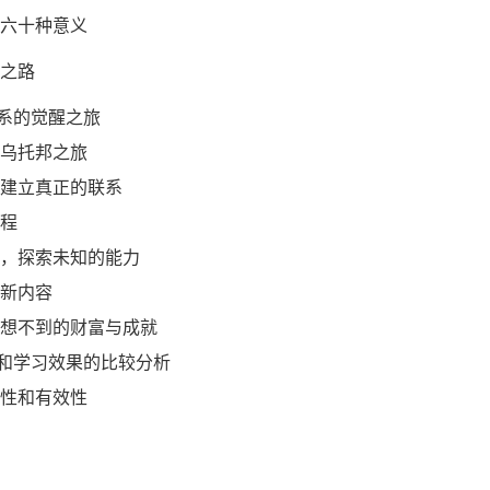
三百六十种意义
长之路
关系的觉醒之旅
绪的乌托邦之旅
听来建立真正的联系
历程
念头，探索未知的能力
与新内容
来意想不到的财富与成就
社交和学习效果的比较分析
多样性和有效性