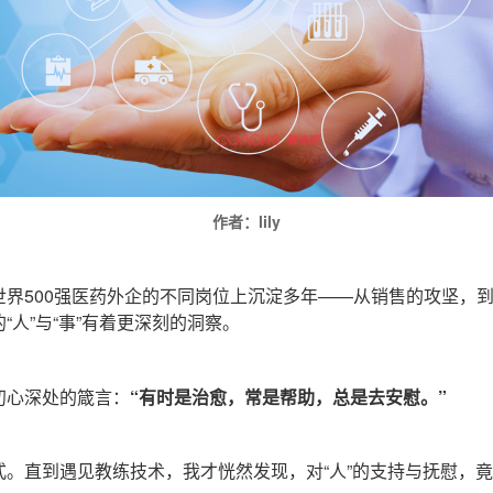
作者：lily
世界
500
强医药外企的不同岗位上沉淀多年
——
从销售的攻坚，
的
“
人
”
与
“
事
”
有着更深刻的洞察。
初心深处的箴言：
“
有时是治愈，常是帮助，总是去安慰。
”
式。直到遇见教练技术，我才恍然发现，对
“
人
”
的支持与抚慰，竟