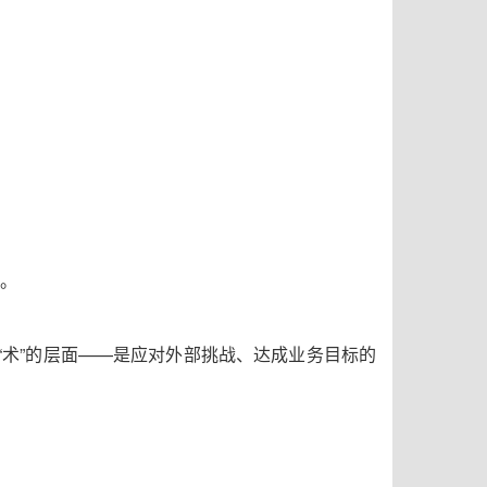
。
“
术
”
的层面
——
是应对外部挑战、达成业务目标的