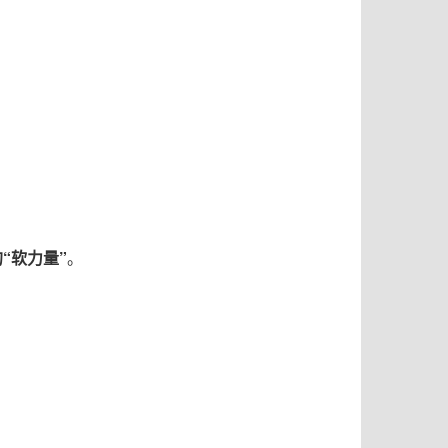
的
“
软力量
”
。