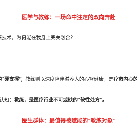
医学与教练：一场命中注定的双向奔赴
练技术，为何能在我身上完美融合？
的
“
硬支撑
”
；教练则以深度陪伴滋养人的心智健康，是
疗愈内心
认知：
教练，是医疗行业不可或缺的
“
软性处方
”
。
医生群体：最值得被赋能的“教练对象”