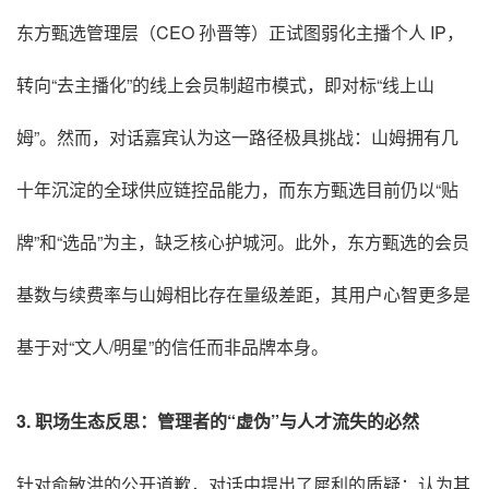
东方甄选管理层（CEO 孙晋等）正试图弱化主播个人 IP，
转向“去主播化”的线上会员制超市模式，即对标“线上山
姆”
。然而，对话嘉宾认为这一路径极具挑战：山姆拥有几
十年沉淀的全球供应链控品能力，而东方甄选目前仍以“贴
牌”和“选品”为主，缺乏核心护城河
。此外，东方甄选的会员
基数与续费率与山姆相比存在量级差距，其用户心智更多是
基于对“文人/明星”的信任而非品牌本身
。
3. 职场生态反思：管理者的“虚伪”与人才流失的必然
针对俞敏洪的公开道歉，对话中提出了犀利的质疑：认为其