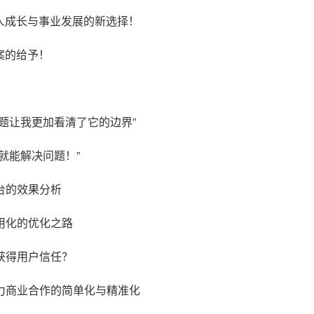
力个人成长与事业发展的新选择！
答案的给予！
？
性问题让我更加看清了它的边界”
力就能解决问题！”
平台的效果分析
通用化的优化之路
并获得用户信任？
，助力商业合作的简单化与精准化