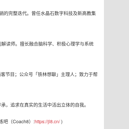
 营销的完整迭代。曾任水晶石数字科技及新高教集
ter 级别解读师。擅长融合脑科学、积极心理学与系统
播客节目；公众号「铁林想聊」主理人；致力于帮
传承，追求在真实的生活中活出立体的自我。
吧（Coach8）:
https://jl8.cn/
)