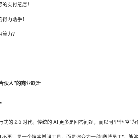
式感的支付意愿！
钱的得力助手！
利用算力？
博合伙人”的商业跃迁
”
式的 2.0 时代
。传统的 AI 更多是回答问题，而以阿里“悟空”为代
AI 不再只是一个搜索增强工具，而是演变为一种“赛博员工”，