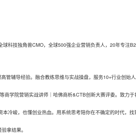
球科技独角兽CMO，全球500强企业营销负责人，20年专注
+小时高管辅导经验。融合教练思维与实战操盘，服务10+行业创始
/上外等商学院营销实战讲师｜哈佛商析&CTB创新大赛评委。致
资本冷峻，也懂创业热血。用系统思考陪你在不确定的时代，找到确
经验拿结果。