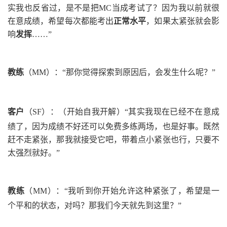
实我也反省过，是不是把
MC
当成考试了？因为我以前就很
在意成绩，希望每次都能考出
正常水平
，如果太紧张就会影
响
发挥
……”
教练
（
MM
）
：
“那你觉得探索到原因后，会发生什么呢？
”
客户
（
SF
）
：
（开始自我开解）
“
其实我现在已经不在意成
绩了，因为成绩不好还可以免费多练两场，也是好事。既然
赶不走紧张，那我就接受它吧，带着点小紧张也行，只要不
太强烈就好。
”
教练
（
MM
）
：
“我听到你开始允许这种紧张了，希望是一
个平和的状态，对吗？那我们今天就先到这里？
”