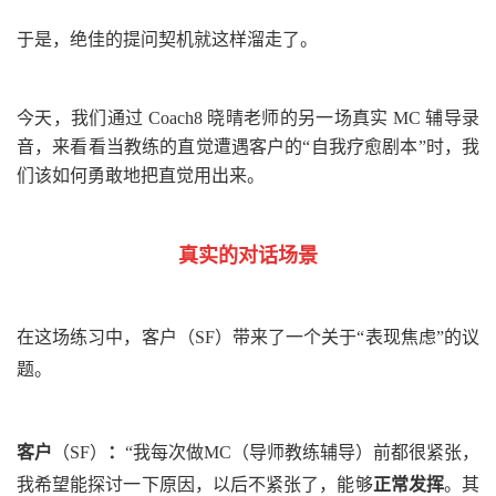
于是，绝佳的提问契机就这样溜走了。
今天，我们通过
Coach8
晓晴老师的另一场真实
MC
辅导录
音，来看看当教练的直觉遭遇客户的
“
自我疗愈剧本
”
时，我
们该如何勇敢地把直觉用出来。
真实的对话场景
在这场练习中，客户
（
SF
）
带来了一个关于
“
表现焦虑
”
的议
题。
客户
（
SF
）
：
“我每次做
MC
（导师教练辅导）
前都很紧张，
我希望能探讨一下原因，以后不紧张了，能够
正常发挥
。其