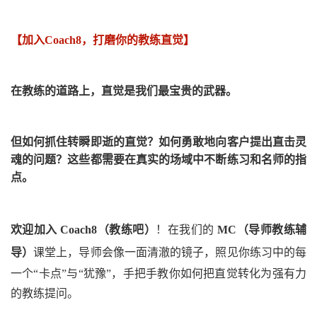
【加入
Coach8
，打磨你的教练直觉】
在教练的道路上，
直觉
是我们最宝贵的武器。
但如何抓住转瞬即逝的直觉？如何勇敢地向客户提出直击灵
魂的问题？这些都需要在真实的场域中不断练习和名师的指
点。
欢迎加入
Coach8
（教练吧）
！在我们的
MC
（导
师
教练辅
导）
课堂上，导师会像一面清澈的镜子，照见你练习中的每
一个
“
卡点
”
与
“
犹豫
”
，手把手教你如何把直觉转化为强有力
的教练提问。