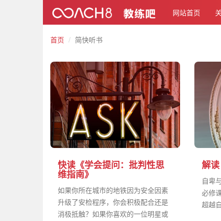
网站首页
首页
简快听书
快读《学会提问：批判性思
解读
维指南》
自卑与
如果你所在城市的地铁因为安全因素
必修
升级了安检程序，你会积极配合还是
超越自
消极抵触？如果你喜欢的一位明星或