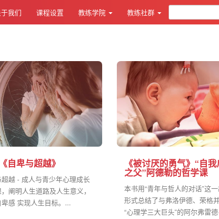
关于我们
课程设置
教练学院
教练社群
《自卑与超越》
《被讨厌的勇气》“自我
之父”阿德勒的哲学课
超越 - 成人与青少年心理成长
本书用“青年与哲人的对话”这
课，阐明人生道路及人生意义，
形式总结了与弗洛伊德、荣格
卑感 实现人生目标。...
“心理学三大巨头”的阿尔弗雷德