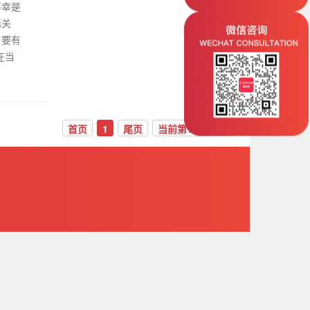
不幸是
际关
、要有
在当
首页
1
尾页
当前第1页/共1页