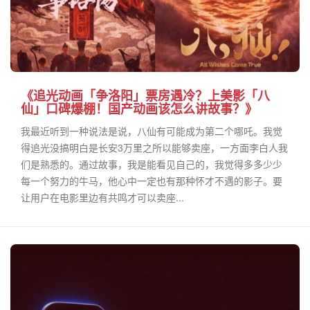
《追光动画「争洛阳」票房遇冷？上美影「八
仙」口碑爆棚！国产动画该怎么讲故事？》
我最近听到一种说法是说，八仙有可能成为第二个哪吒。我觉
得追光没搞明白是长安3万里之所以能够卖座，一方面李白人我
们是熟悉的。通过故事，我是能看见自己的，我觉得多多少少
每一个努力的牛马，他心中一定也有那种怀才不遇的影子。要
让用户在电影里边有共鸣才可以卖座...