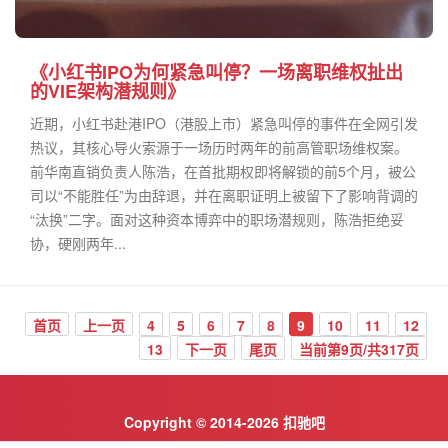
《小红书IPO为何紧急叫停？一场离职维权扯出
的VIE架构潜规则》
近期，小红书赴港IPO（港股上市）紧急叫停的事件在全网引发
热议，其核心导火索源于一场历时两年的前高管职场维权案。
前华南直销负责人陈浩，在首批期权即将解锁的前5个月，被公
司以“不能胜任”为由辞退，并在离职证明上被留下了影响背调的
“汰换”二字。面对这种资本博弈中的职场潜规则，陈浩拒绝妥
协，硬刚两年...
首页
上一页
4
5
6
7
8
9
10
11
12
13
下一页
尾页
当前第9页/共317页
Copyright © 2014-2026 扣驰吧