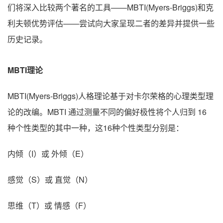
们将深入比较两个著名的工具——MBTI(Myers-Briggs)和克
利夫顿优势评估——尝试向大家呈现二者的差异并提供一些
历史记录。
MBTI理论
MBTI(Myers-Briggs)人格理论基于对卡尔荣格的心理类型理
论的改编。MBTI 通过测量不同的偏好极性将个人归到 16
种个性类型的其中一种，这16种个性类型分别是：
内倾（I）或 外倾（E）
感觉（S）或 直觉（N）
思维（T）或 情感（F）