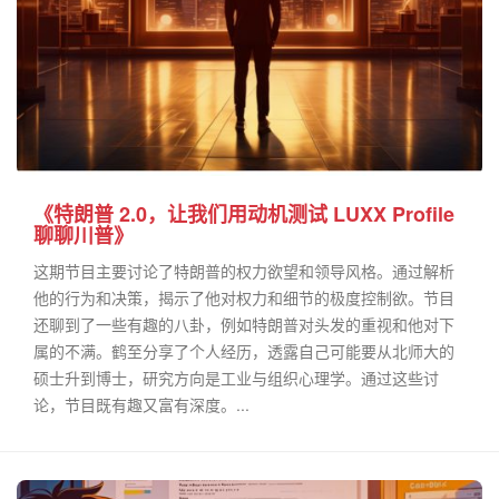
《特朗普 2.0，让我们用动机测试 LUXX Profile
聊聊川普》
这期节目主要讨论了特朗普的权力欲望和领导风格。通过解析
他的行为和决策，揭示了他对权力和细节的极度控制欲。节目
还聊到了一些有趣的八卦，例如特朗普对头发的重视和他对下
属的不满。鹤至分享了个人经历，透露自己可能要从北师大的
硕士升到博士，研究方向是工业与组织心理学。通过这些讨
论，节目既有趣又富有深度。...