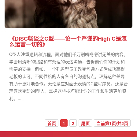
《DISC畅谈之C型——论一个严谨的High C是怎
么运营一切的》
C型人注重逻辑和流程，面对他们千万别嘚嘚嘚讲无关的内容。
学会用清晰的思路和有条理的表达沟通，告诉他们你的计划和
需要的支持。例如，一个孔雀型员工改变沟通方式后成功赢得
老板的认可。不同性格的人有各自的沟通特点，理解这种差异
有助于更好地合作。无论是应对面无表情的C型程序员，还是管
理喜欢变动的I型人，掌握这些技巧能让你的工作和生活更加顺
利。...
首页
1
2
尾页
当前第1页/共2页