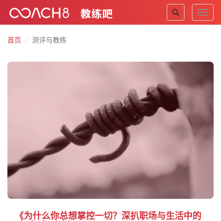
Toggl
navig
首页
测评与教练
《为什么你总想掌控一切？深扒职场与生活中的