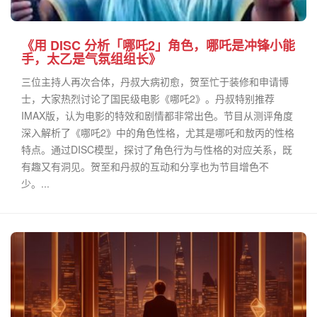
《用 DISC 分析「哪吒2」角色，哪吒是冲锋小能
手，太乙是气氛组组长》
三位主持人再次合体，丹叔大病初愈，贺至忙于装修和申请博
士，大家热烈讨论了国民级电影《哪吒2》。丹叔特别推荐
IMAX版，认为电影的特效和剧情都非常出色。节目从测评角度
深入解析了《哪吒2》中的角色性格，尤其是哪吒和敖丙的性格
特点。通过DISC模型，探讨了角色行为与性格的对应关系，既
有趣又有洞见。贺至和丹叔的互动和分享也为节目增色不
少。...