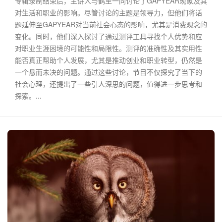
专辑录制结束后，主讲人与鹤至一同讨论了GAPYEAR现象及其
对生活和职业的影响。尽管讨论的主题是领导力，但他们将话
题延伸至GAPYEAR对当前社会心态的影响，尤其是消费观念的
变化。同时，他们深入探讨了通过测评工具寻找个人优势和应
对职业生涯困境的可能性和局限性。测评的准确性及其实用性
能否真正帮助个人发展，尤其是推动创业和职业转型，仍然是
一个悬而未决的问题。通过这些讨论，节目不仅探究了当下的
社会心理，还提出了一些引人深思的问题，值得进一步思考和
探索。...