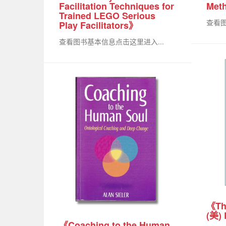
Facilitation Techniques for
Met
Trained LEGO Serious
查看图
Play Facilitators》
查看图书基本信息点击这里进入...
《Th
(美) 
《Coaching to the Human