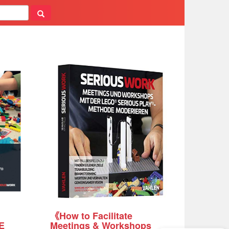
《How to Facilitate
E
Meetings & Workshops
可以安排试听课吗？