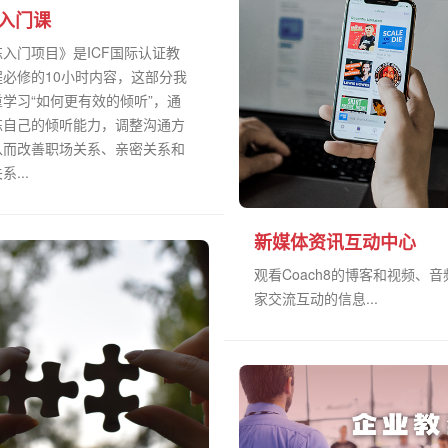
入门课
入门项目》是ICF国际认证教
程必修的10小时内容，这部分我
学习“如何更有效的倾听”，通
炼自己的倾听能力，调整沟通方
从而改善职场关系、亲密关系和
...
新媒体资讯互动中心
观看Coach8的博客和视频、
家交流互动的信息...