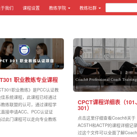
关于我们
课程设置
教练学院
教练社群
CT301 职业教练专业课程
CT301职业教练》是PCC认证教
绝佳系统课程，此课程已经通过
CPCT课程详细表（101
际教练联盟的认可，通过课程学
301）
直接申请ACC、PCC认证证
点击这里仔细查看Coach8关于
通过此门课程可以走向专业教练
ACSTH和ACTP的课程详细记
.
过这个文件可以全面了解Coac