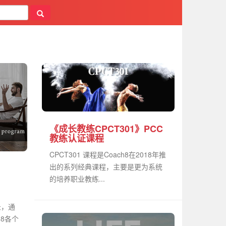
《成长教练CPCT301》PCC
教练认证课程
CPCT301 课程是Coach8在2018年推
出的系列经典课程，主要是更为系统
、
的培养职业教练...
录，通
h8各个