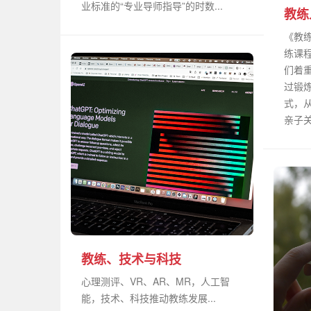
业标准的“专业导师指导”的时数...
教练
《教练
练课
们着重
过锻
式，
亲子关系
教练、技术与科技
心理测评、VR、AR、MR，人工智
能，技术、科技推动教练发展...