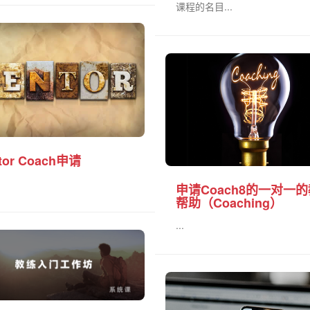
课程的名目...
tor Coach申请
申请Coach8的一对一
帮助（Coaching）
...