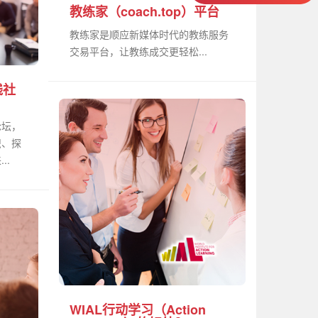
教练家（coach.top）平台
教练家是顺应新媒体时代的教练服务
交易平台，让教练成交更轻松...
践社
论坛，
识、探
..
WIAL行动学习（Action