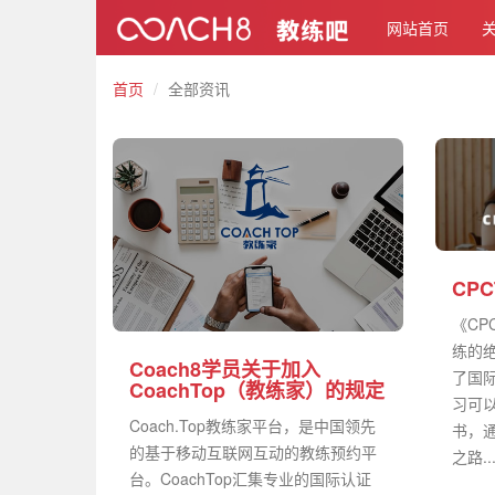
网站首页
首页
全部资讯
CP
《CP
练的
Coach8学员关于加入
了国
CoachTop（教练家）的规定
习可以
Coach.Top教练家平台，是中国领先
书，
的基于移动互联网互动的教练预约平
之路..
台。CoachTop汇集专业的国际认证