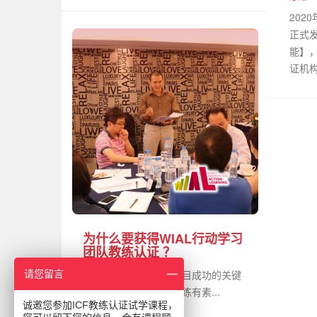
202
正式
能】，
证机构
为什么要获得WIAL行动学习
团队教练认证 ？
研究表明，行动学习项目成功的关键
请您留言
因素之一是拥有一位训练有素...
诚邀您参加ICF教练认证试学课程，