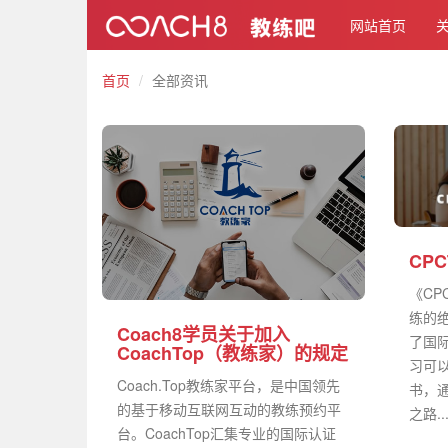
网站首页
首页
全部资讯
CP
《CP
练的
Coach8学员关于加入
了国
CoachTop（教练家）的规定
习可以
Coach.Top教练家平台，是中国领先
书，
的基于移动互联网互动的教练预约平
之路..
台。CoachTop汇集专业的国际认证