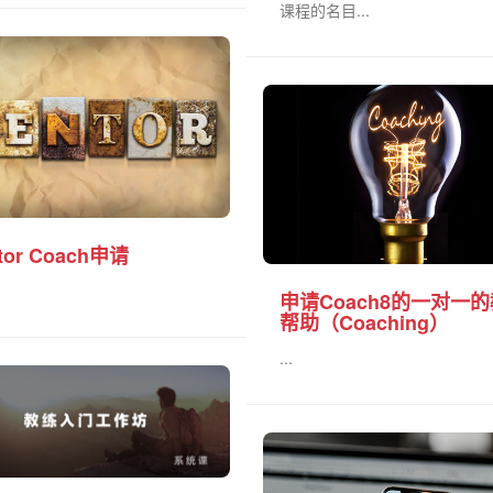
课程的名目...
tor Coach申请
申请Coach8的一对一
帮助（Coaching）
...