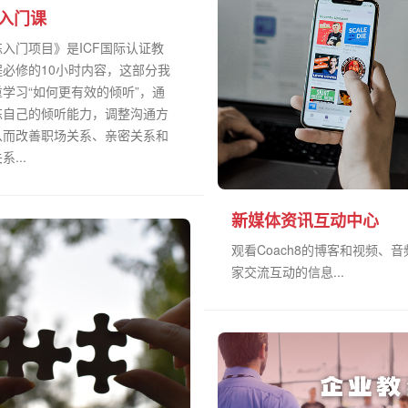
入门课
入门项目》是ICF国际认证教
程必修的10小时内容，这部分我
学习“如何更有效的倾听”，通
炼自己的倾听能力，调整沟通方
从而改善职场关系、亲密关系和
...
新媒体资讯互动中心
观看Coach8的博客和视频、
家交流互动的信息...