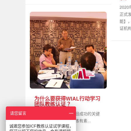
202
正式
能】，
证机构
为什么要获得WIAL行动学习
团队教练认证 ？
研究表明，行动学习项目成功的关键
请您留言
因素之一是拥有一位训练有素...
诚邀您参加ICF教练认证试学课程，