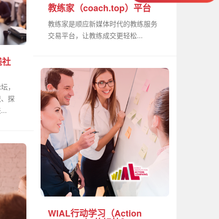
教练家（coach.top）平台
教练家是顺应新媒体时代的教练服务
交易平台，让教练成交更轻松...
践社
论坛，
识、探
..
WIAL行动学习（Action