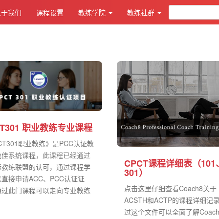
关于我们
课程设置
教练学院
教练社群
CT301 职业教练专业课程
CT301职业教练》是PCC认证教
绝佳系统课程，此课程已经通过
CPCT课程详细表（101
际教练联盟的认可，通过课程学
301）
直接申请ACC、PCC认证证
点击这里仔细查看Coach8关于
通过此门课程可以走向专业教练
ACSTH和ACTP的课程详细记
.
过这个文件可以全面了解Coac