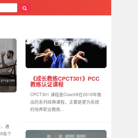
《成长教练CPCT301》PCC
教练认证课程
CPCT301 课程是Coach8在2018年推
出的系列经典课程，主要是更为系统
、
的培养职业教练...
录，通
h8各个