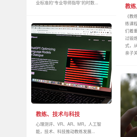
业标准的“专业导师指导”的时数...
教练
《教练
练课
们着重
过锻
式，
亲子关系
教练、技术与科技
心理测评、VR、AR、MR，人工智
能，技术、科技推动教练发展...