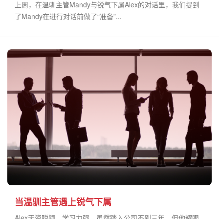
上周，在温驯主管Mandy与锐气下属Alex的对话里，我们提到
了Mandy在进行对话前做了“准备”...
当温驯主管遇上锐气下属
Alex天资聪颖，学习力强，虽然踏入公司不到三年，但他耀眼