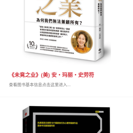
《未竟之业》(美) 安・玛丽・史劳符
查看图书基本信息点击这里进入...