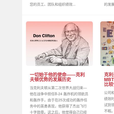
您的员工、团队和组织绩效...
的发展
一切始于他的使命——克利
克利
夫顿优势的发展历史
MBT
比较
当克利夫顿从第二次世界大战归来—
公司
他在战争中担任B-24 轰炸机的领航员
绩效
和轰炸手，由于在25次成功的轰炸任
试到
务中的英勇表现，他获得了杰出飞行
不暇
十字勋章。这之后，他觉得自己已经