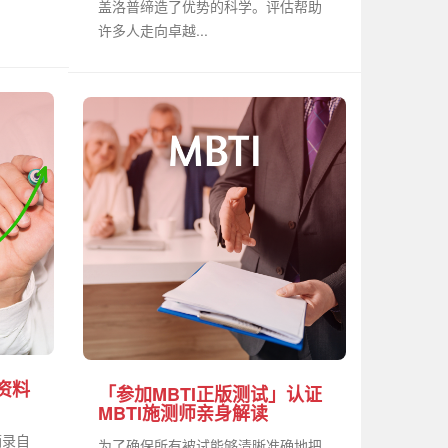
盖洛普缔造了优势的科学。评估帮助
许多人走向卓越...
资料
「参加MBTI正版测试」认证
MBTI施测师亲身解读
摘录自
为了确保所有被试能够清晰准确地把