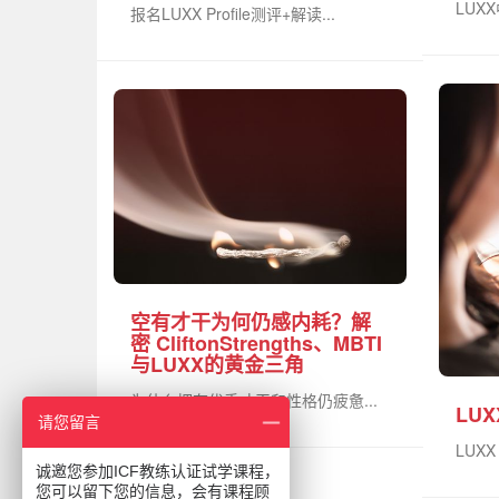
LUXX
报名LUXX Profile测评+解读...
空有才干为何仍感内耗？解
密 CliftonStrengths、MBTI
与LUXX的黄金三角
为什么拥有优秀才干和性格仍疲惫...
LU
请您留言
LUX
诚邀您参加ICF教练认证试学课程，
您可以留下您的信息，会有课程顾