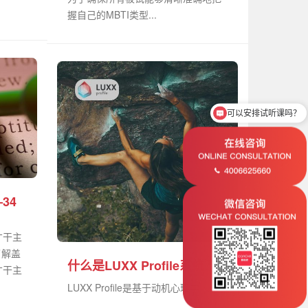
握自己的MBTI类型...
可以安排试听课吗？
34
才干主
了解盖
什么是LUXX Profile系统？
才干主
LUXX Profile是基于动机心理学...