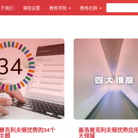
关于我们
课程设置
教练学院
教练社群
普克利夫顿优势的34个
盖洛普克利夫顿优势应用
主题
大领域