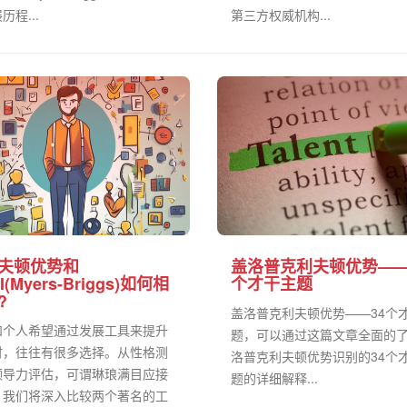
历程...
第三方权威机构...
夫顿优势和
盖洛普克利夫顿优势——
I(Myers-Briggs)如何相
个才干主题
?
盖洛普克利夫顿优势——34个
和个人希望通过发展工具来提升
题，可以通过这篇文章全面的
时，往往有很多选择。从性格测
洛普克利夫顿优势识别的34个
领导力评估，可谓琳琅满目应接
题的详细解释...
。我们将深入比较两个著名的工