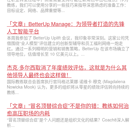
教练，我们可以使用分享的一些技巧来指导深思熟虑的准备工作：
目标设定、网络、品牌重塑等...
「文章」BetterUp Manage：为领导者打造的先锋
人工智能平台
本周我参加了 BetterUp Uplift 会议，我印象非常深刻。这家公司凭
借围绕“全人模型”评估建立的创新型辅导和员工福利网络一炮走
红。通过一系列精明的营销和销售策略，BetterUp 在该市场确立了
领导地位，估值增长至 10 亿美元以上。...
杰克·多尔西取消了年度绩效评估，这就是为什么其
他领导人最终也会这样做！
国际教练联合会首席执行官玛格达莱娜·诺维卡·穆克 (Magdalena
Nowicka Mook) 认为，更多的组织将从零星的绩效评估转向持续的
教练...
「文章」“冒名顶替综合症”不是你的错：教练如何治
愈高压职场的内耗
“冒名顶替综合症”是个人问题还是组织文化的结果？Coach8深入解
析...