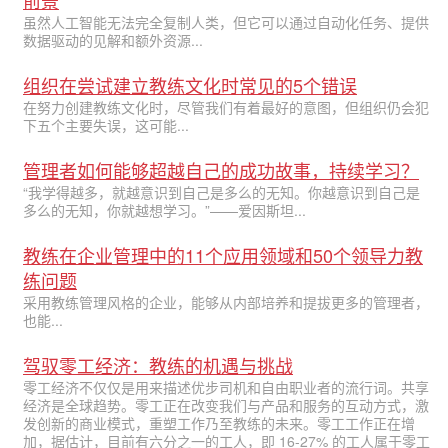
虽然人工智能无法完全复制人类，但它可以通过自动化任务、提供
数据驱动的见解和额外资源...
组织在尝试建立教练文化时常见的5个错误
在努力创建教练文化时，尽管我们有着最好的意图，但组织仍会犯
下五个主要失误，这可能...
管理者如何能够超越自己的成功故事，持续学习？
“我学得越多，就越意识到自己是多么的无知。你越意识到自己是
多么的无知，你就越想学习。”——爱因斯坦...
教练在企业管理中的11个应用领域和50个领导力教
练问题
采用教练管理风格的企业，能够从内部培养和提拔更多的管理者，
也能...
驾驭零工经济：教练的机遇与挑战
零工经济不仅仅是用来描述优步司机和自由职业者的流行词。共享
经济是全球趋势。零工正在改变我们与产品和服务的互动方式，激
发创新的商业模式，重塑工作乃至教练的未来。零工工作正在增
加，据估计，目前有六分之一的工人，即 16-27% 的工人属于零工