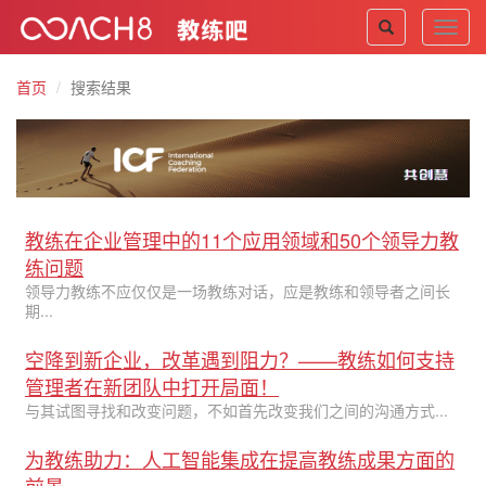
Toggl
navig
首页
搜索结果
教练在企业管理中的11个应用领域和50个领导力教
练问题
领导力教练不应仅仅是一场教练对话，应是教练和领导者之间长
期...
空降到新企业，改革遇到阻力？——教练如何支持
管理者在新团队中打开局面！
与其试图寻找和改变问题，不如首先改变我们之间的沟通方式...
为教练助力：人工智能集成在提高教练成果方面的
前景